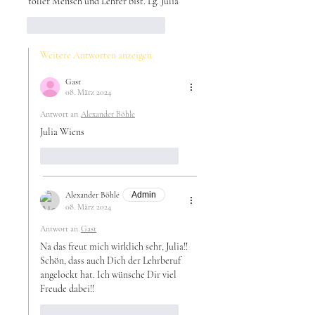
toller Mensch und Lehrer bist. Lg. Julia 
Gefällt mir
Antworten
Weitere Antworten anzeigen
Gast
08. März 2024
Antwort an
Alexander Böhle
Julia Wiens 
Gefällt mir
Antworten
Alexander Böhle
Admin
08. März 2024
Antwort an
Gast
Na das freut mich wirklich sehr, Julia!! 
Schön, dass auch Dich der Lehrberuf  
angelockt hat. Ich wünsche Dir viel 
Freude dabei!!
Gefällt mir
Antworten