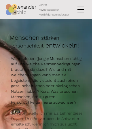
Lehrer
Alexander
Keynotespeaker
Böhle
Fortbildungsmoderator
Menschen
-
stärken
entwickeln!
Persönlichkeit
Wann blühen (junge) Menschen richtig
auf und welche Rahmenbedingungen
brauchen sie dazu? Wie und mit
welchen Dingen kann man sie
begeistern, die vielleicht auch einen
gesellschaftlichen oder ökologischen
Nutzen haben? Kurz: Was brauchen
Menschen, um zu guten
Persönlichkeiten heranzuwachsen?
Seit 2017 stelle ich mir als Lehrer diese
Fragen. Und hervorragende Antworten
erhalte ich, wenn ich mich aus Sicht