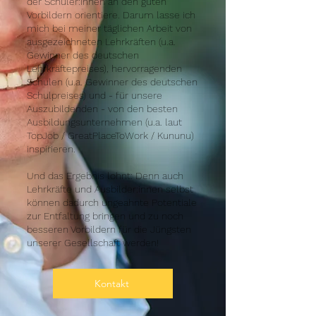
der Schüler:innen an den guten
Vorbildern orientiere. Darum lasse ich
mich bei meiner täglichen Arbeit von
ausgezeichneten Lehrkräften (u.a.
Gewinner des deutschen
Lehrkräftepreises), hervorragenden
Schulen (u.a. Gewinner des deutschen
Schulpreises) und - für unsere
Auszubildenden - von den besten
Ausbildungsunternehmen (u.a. laut
TopJob / GreatPlaceToWork / Kununu)
inspirieren.
Und das Ergebnis lohnt: Denn auch
Lehrkräfte und Ausbilder:innen selbst
können dadurch ungeahnte Potentiale
zur Entfaltung bringen und zu noch
besseren Vorbildern für die Jüngsten
unserer Gesellschaft werden!
Kontakt