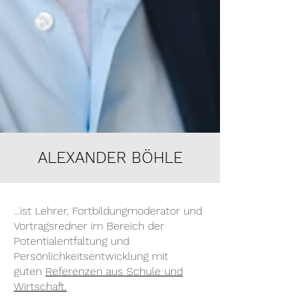
ALEXANDER BÖHLE
.
..ist Lehrer, Fortbildungmoderator und
Vortragsredner im Bereich der
Potentialentfaltung und
Persönlichkeitsentwicklung mit
guten
Referenzen aus Schule und
Wirtschaft.​